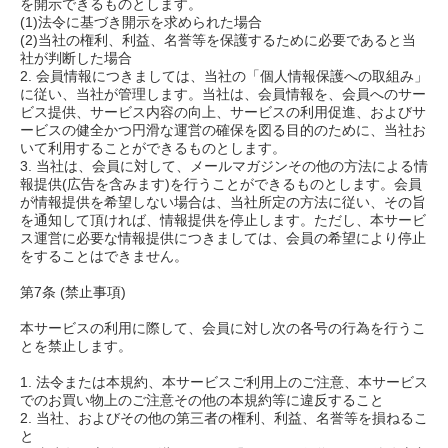
を開示できるものとします。
(1)法令に基づき開示を求められた場合
(2)当社の権利、利益、名誉等を保護するために必要であると当
社が判断した場合
2. 会員情報につきましては、当社の「個人情報保護への取組み」
に従い、当社が管理します。当社は、会員情報を、会員へのサー
ビス提供、サービス内容の向上、サービスの利用促進、およびサ
ービスの健全かつ円滑な運営の確保を図る目的のために、当社お
いて利用することができるものとします。
3. 当社は、会員に対して、メールマガジンその他の方法による情
報提供(広告を含みます)を行うことができるものとします。会員
が情報提供を希望しない場合は、当社所定の方法に従い、その旨
を通知して頂ければ、情報提供を停止します。ただし、本サービ
ス運営に必要な情報提供につきましては、会員の希望により停止
をすることはできません。
第7条 (禁止事項)
本サービスの利用に際して、会員に対し次の各号の行為を行うこ
とを禁止します。
1. 法令または本規約、本サービスご利用上のご注意、本サービス
でのお買い物上のご注意その他の本規約等に違反すること
2. 当社、およびその他の第三者の権利、利益、名誉等を損ねるこ
と