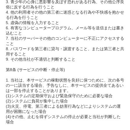
3. 青少年の心身に悪影響を及ぼす恐れがある行為、その他公序良
俗に反する行為を行うこと
4. 他の利用者その他の第三者に迷惑となる行為や不快感を抱かせ
る行為を行うこと
5. 虚偽の情報を入力すること
6. 有害なコンピュータープログラム、メール等を送信または書き
込むこと
7. 当社のサーバーその他のコンピューターに不正にアクセスする
こと
8. パスワードを第三者に貸与・譲渡すること、または第三者と共
用すること
9. その他当社が不適切と判断すること
第8条 (サービスの中断・停止等)
1. 当社は、本サービスの稼動状態を良好に保つために、次の各号
の一に該当する場合、予告なしに、本サービスの提供全てあるい
は一部を停止することがあります。
(1)システムの定期保守および緊急保守のために必要な場合
(2)システムに負荷が集中した場合
(3)火災、停電、第三者による妨害行為などによりシステムの運
用が困難になった場合
(4)その他、止むを得ずシステムの停止が必要と当社が判断した
場合