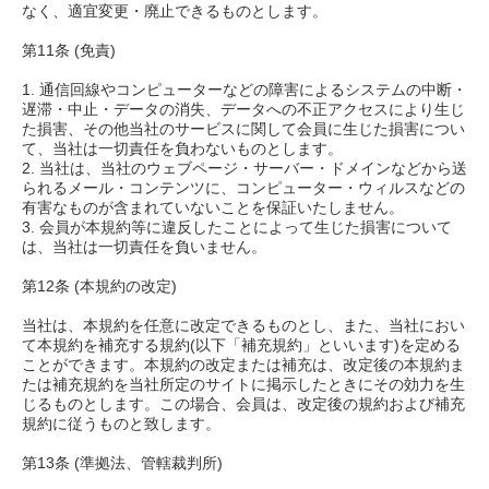
なく、適宜変更・廃止できるものとします。
第11条 (免責)
1. 通信回線やコンピューターなどの障害によるシステムの中断・
遅滞・中止・データの消失、データへの不正アクセスにより生じ
た損害、その他当社のサービスに関して会員に生じた損害につい
て、当社は一切責任を負わないものとします。
2. 当社は、当社のウェブページ・サーバー・ドメインなどから送
られるメール・コンテンツに、コンピューター・ウィルスなどの
有害なものが含まれていないことを保証いたしません。
3. 会員が本規約等に違反したことによって生じた損害について
は、当社は一切責任を負いません。
第12条 (本規約の改定)
当社は、本規約を任意に改定できるものとし、また、当社におい
て本規約を補充する規約(以下「補充規約」といいます)を定める
ことができます。本規約の改定または補充は、改定後の本規約ま
たは補充規約を当社所定のサイトに掲示したときにその効力を生
じるものとします。この場合、会員は、改定後の規約および補充
規約に従うものと致します。
第13条 (準拠法、管轄裁判所)