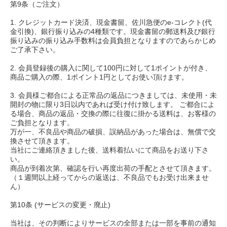
第9条（ご注文）
1. クレジットカード決済、現金書留、佐川急便のe-コレクト(代
金引換)、銀行振り込みの4種類です。現金書留の郵送料及び銀行
振り込みの振り込み手数料は会員負担となりますのであらかじめ
ご了承下さい。
2. 会員登録後の購入に関して100円に対して1ポイントが付き、
商品ご購入の際、1ポイント1円としてお使い頂けます。
3. 会員様ご都合による正常品の返品につきましては、未使用・未
開封の物に限り3日以内であれば受け付け致します。 ご都合によ
る場合、商品の返品・交換の際に往復に掛かる送料は、お客様の
ご負担となります。
万が一、不良品や商品の破損、誤納品があった場合は、無償で交
換させて頂きます。
当社にご連絡頂きました後、送料着払いにて商品をお送り下さ
い。
商品が到着次第、確認を行い再度出荷の手配とさせて頂きます。
（１週間以上経ってからの返送は、不良品でもお受け出来ませ
ん）
第10条 (サービスの変更・廃止)
当社は、その判断によりサービスの全部または一部を事前の通知