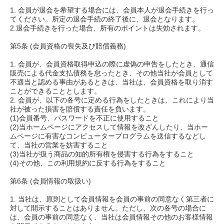
1. 会員が退会を希望する場合には、会員本人が退会手続きを行っ
てください。所定の退会手続の終了後に、退会となります。
2.退会手続きを行った場合、所有のポイントは失効されます。
第5条 (会員資格の喪失及び賠償義務)
1. 会員が、会員資格取得申込の際に虚偽の申告をしたとき、通信
販売による代金支払債務を怠ったとき、その他当社が会員として
不適当と認める事由があるときは、当社は、会員資格を取り消す
ことができることとします。
2. 会員が、以下の各号に定める行為をしたときは、これにより当
社が被った損害を賠償する責任を負います。
(1)会員番号、パスワードを不正に使用すること
(2)当ホームページにアクセスして情報を改ざんしたり、当ホー
ムページに有害なコンピュータープログラムを送信するなどし
て、当社の営業を妨害すること
(3)当社が扱う商品の知的所有権を侵害する行為をすること
(4)その他、この利用規約に反する行為をすること
第6条 (会員情報の取扱い)
1. 当社は、原則として会員情報を会員の事前の同意なく第三者に
対して開示することはありません。ただし、次の各号の場合に
は、会員の事前の同意なく、当社は会員情報その他のお客様情報