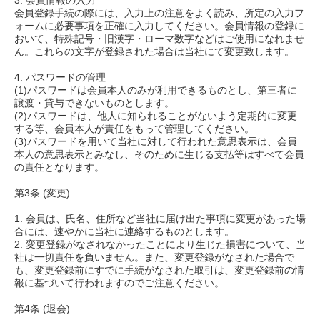
3. 会員情報の入力
会員登録手続の際には、入力上の注意をよく読み、所定の入力フ
ォームに必要事項を正確に入力してください。会員情報の登録に
おいて、特殊記号・旧漢字・ローマ数字などはご使用になれませ
ん。これらの文字が登録された場合は当社にて変更致します。
4. パスワードの管理
(1)パスワードは会員本人のみが利用できるものとし、第三者に
譲渡・貸与できないものとします。
(2)パスワードは、他人に知られることがないよう定期的に変更
する等、会員本人が責任をもって管理してください。
(3)パスワードを用いて当社に対して行われた意思表示は、会員
本人の意思表示とみなし、そのために生じる支払等はすべて会員
の責任となります。
第3条 (変更)
1. 会員は、氏名、住所など当社に届け出た事項に変更があった場
合には、速やかに当社に連絡するものとします。
2. 変更登録がなされなかったことにより生じた損害について、当
社は一切責任を負いません。また、変更登録がなされた場合で
も、変更登録前にすでに手続がなされた取引は、変更登録前の情
報に基づいて行われますのでご注意ください。
第4条 (退会)