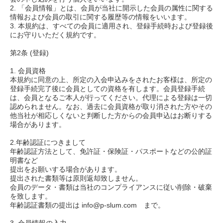
2. 「会員情報」とは、会員が当社に開示した会員の属性に関する
情報および会員の取引に関する履歴等の情報をいいます。
3. 本規約は、すべての会員に適用され、登録手続時および登録後
にお守りいただく規約です。
第2条 (登録)
1. 会員資格
本規約に同意の上、所定の入会申込みをされたお客様は、所定の
登録手続完了後に会員としての資格を有します。会員登録手続
は、会員となるご本人が行ってください。代理による登録は一切
認められません。なお、過去に会員資格が取り消された方やその
他当社が相応しくないと判断した方からの会員申込はお断りする
場合があります。
2.年齢認証につきまして
年齢認証方法として、免許証・保険証・パスポートなどの公的証
明書など
提出をお願いする場合があります。
提出された書類等は原則返却致しません。
会員のデータ・書類は当社のコンプライアンスに従い削除・破棄
を致します。
年齢認証書類の提出は info@p-slum.com まで。