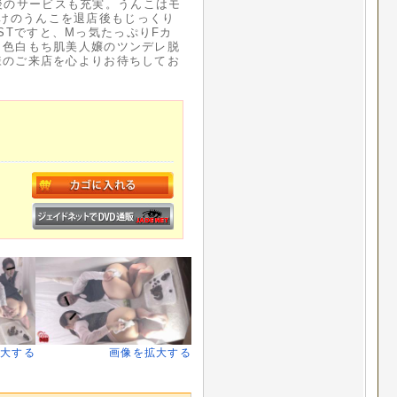
後のサービスも充実。うんこはモ
だけのうんこを退店後もじっくり
STですと、Mっ気たっぷりFカ
と、色白もち肌美人嬢のツンデレ脱
ア様のご来店を心よりお待ちしてお
拡大する
画像を拡大する