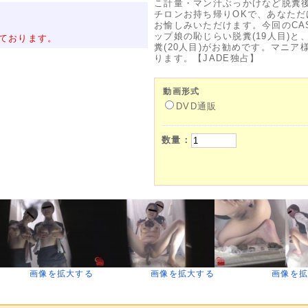
こ計量・マン汁ぶっかけなど脱糞
チロンお持ち帰りOKで、あなた
お愉しみいただけます。今回のCA
ップ娘の恥じらい脱糞(19人目)
ております。
糞(20人目)がお勧めです。マニ
ります。【JADE独占】
動画形式
DVD通販
数量：
画像を拡大する
画像を拡大する
画像を