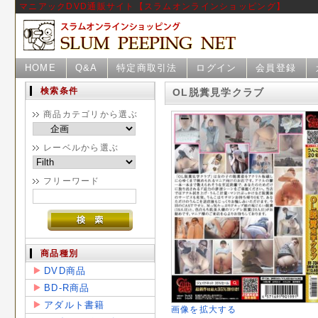
マニアックDVD通販サイト【スラムオンラインショッピング】
HOME
Q&A
特定商取引法
ログイン
会員登録
検索条件
OL脱糞見学クラブ
商品カテゴリから選ぶ
レーベルから選ぶ
フリーワード
商品種別
DVD商品
BD-R商品
アダルト書籍
画像を拡大する