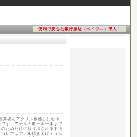
●
便利で安心な銀行振込（ペイジ―）導入！
●
脱糞姿をアクリル板越しに心ゆ
店です。アナルの皺一本一本まで
たのためだけに放り出されるド迫
。当店ではアナル拭き上げ・うん