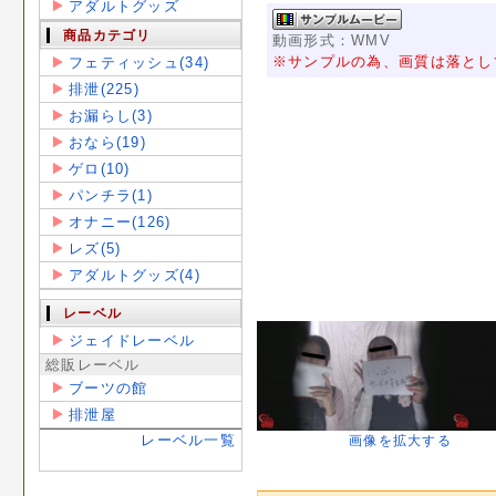
アダルトグッズ
商品カテゴリ
動画形式：WMV
※サンプルの為、画質は落とし
フェティッシュ(34)
排泄(225)
お漏らし(3)
おなら(19)
ゲロ(10)
パンチラ(1)
オナニー(126)
レズ(5)
アダルトグッズ(4)
レーベル
ジェイドレーベル
総販レーベル
ブーツの館
排泄屋
レーベル一覧
画像を拡大する