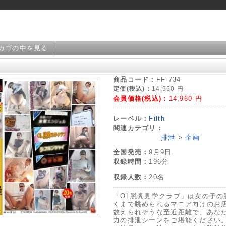
カゴの中を見る
商品コード：
FF-734
定価(税込)：
14,960
円
会員価格(税込)：
14,960
円
レーベル：
Filth
関連カテゴリ：
排泄
>
企画
全国発売：
9月9日
収録時間：
196分
収録人数：
20名
「OL脱糞見学クラブ」は女の子の
くまで眺められるマニア向けのお
数えられそうな至近距離で、あな
力の排泄シーンをご堪能ください