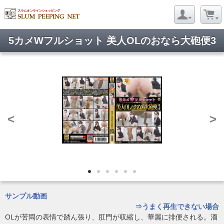
5カメWフルショット 美人OLのおなら大砲便3
ようこそ ゲストさん
新規会員登録
当サイトについて
お問い合わせ
特定商取引に関する表記
プライバシーポリシー
店舗案内
<
>
Copyright © 2005- 2026 SLUM PEEPING NET All rights reserved.
サンプル動画
⇒うまく再生できない場合
OLが苦悶の表情で踏ん張り、肛門が収縮し、華麗に排便される。溜