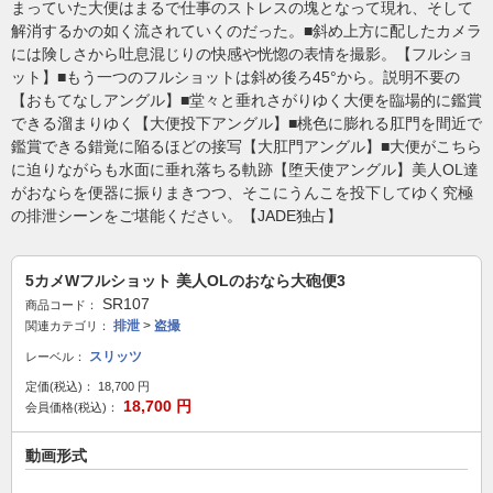
まっていた大便はまるで仕事のストレスの塊となって現れ、そして
解消するかの如く流されていくのだった。■斜め上方に配したカメラ
には険しさから吐息混じりの快感や恍惚の表情を撮影。【フルショ
ット】■もう一つのフルショットは斜め後ろ45°から。説明不要の
【おもてなしアングル】■堂々と垂れさがりゆく大便を臨場的に鑑賞
できる溜まりゆく【大便投下アングル】■桃色に膨れる肛門を間近で
鑑賞できる錯覚に陥るほどの接写【大肛門アングル】■大便がこちら
に迫りながらも水面に垂れ落ちる軌跡【堕天使アングル】美人OL達
がおならを便器に振りまきつつ、そこにうんこを投下してゆく究極
の排泄シーンをご堪能ください。【JADE独占】
5カメWフルショット 美人OLのおなら大砲便3
SR107
商品コード：
排泄
>
盗撮
関連カテゴリ：
スリッツ
レーベル：
定価(税込)：
18,700
円
18,700
円
会員価格(税込)：
動画形式