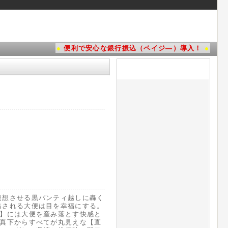
●
便利で安心な銀行振込（ペイジ―）導入！
●
連想させる黒パンティ越しに轟く
出される大便は目を幸福にする。
ト】には大便を産み落とす快感と
、真下からすべてが丸見えな【直