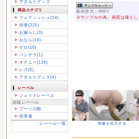
アダルトグッズ
商品カテゴリ
動画形式：WMV
※サンプルの為、画質は落とし
フェティッシュ(34)
排泄(225)
お漏らし(3)
おなら(19)
ゲロ(10)
パンチラ(1)
オナニー(126)
レズ(5)
アダルトグッズ(4)
レーベル
ジェイドレーベル
総販レーベル
ブーツの館
排泄屋
レーベル一覧
画像を拡大する