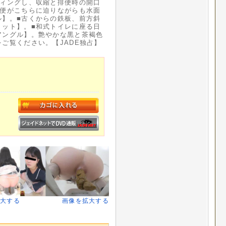
ティングし、収縮と排便時の開口
大便がこちらに迫りながらも水面
ル】。■古くからの鉄板、前方斜
ョット】。■和式トイレに座る日
アングル】。艶やかな黒と茶褐色
ご覧ください。【JADE独占】
拡大する
画像を拡大する