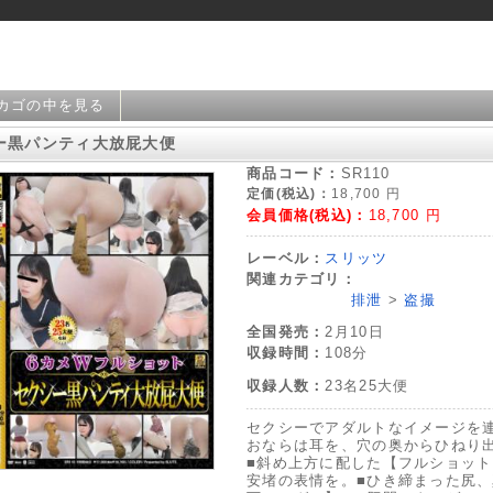
カゴの中を見る
ー黒パンティ大放屁大便
商品コード：
SR110
定価(税込)：
18,700
円
会員価格(税込)：
18,700
円
レーベル：
スリッツ
関連カテゴリ：
排泄
>
盗撮
全国発売：
2月10日
収録時間：
108分
収録人数：
23名25大便
セクシーでアダルトなイメージを
おならは耳を、穴の奥からひねり
■斜め上方に配した【フルショッ
安堵の表情を。■ひき締まった尻