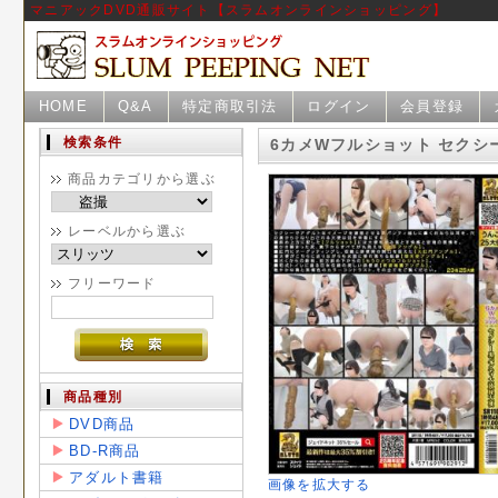
マニアックDVD通販サイト【スラムオンラインショッピング】
HOME
Q&A
特定商取引法
ログイン
会員登録
検索条件
6カメWフルショット セクシ
商品カテゴリから選ぶ
レーベルから選ぶ
フリーワード
商品種別
DVD商品
BD-R商品
アダルト書籍
画像を拡大する