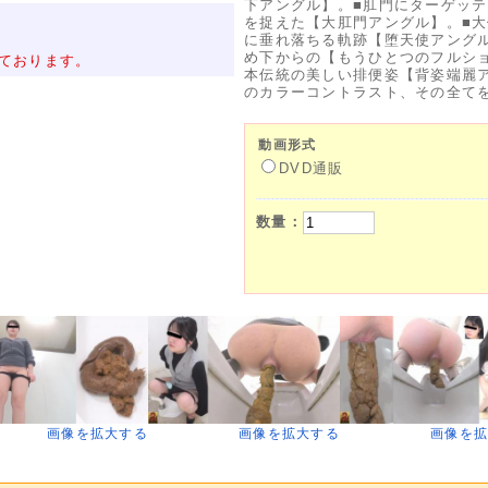
下アングル】。■肛門にターゲッ
を捉えた【大肛門アングル】。■
に垂れ落ちる軌跡【堕天使アング
め下からの【もうひとつのフルシ
ております。
本伝統の美しい排便姿【背姿端麗
のカラーコントラスト、その全てを
動画形式
DVD通販
数量：
画像を拡大する
画像を拡大する
画像を